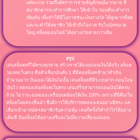
แต่ละเกม รวมถึงอัตราการจ่ายสัญลักษณ์มากมาย ที่
สมาชิกควรจะทำการศึกษา ให้เข้าใจ ก่อนที่จะทำการ
เดิมพัน เพื่อทำให้มีโอกาสชนะเงินรางวัล ได้สูงมากที่สุด
และจะทำให้สมาชิก ได้เข้าถึงโอกาส รับโบนัสขนาด
ใหญ่ สล็อตออนไลน์ ได้อย่างง่ายดายกว่าเดิม
สรุป
เล่นสล็อตฟรีได้ครบทุกค่าย สร้างรายได้แบบถอนเงินได้จริง สล็อต
วอเลทเว็บตรง คือตัวเลือกอันดับ 1 ที่มีคอสล็อตเข้ามาทำเงิน
จำนวนมาก ปั่นเยอะได้เงินไม่อั้น เล่นสล็อตที่มีระบบฝาก-ถอนโอน
เงินไว ทดลองเล่นสล็อตเว็บตรง เล่นเสร็จสามารถถอนเงินได้ครบ
ถ้วน ไม่ว่าจะยอดเยอะหรือยอดน้อยได้เงิน 100% เพราะที่นี่คือเว็บ
สล็อตโดยตรงชั้นนำ ซึ่งมีการให้บริการทดลองเล่นอย่างอิสระ แค่
เลือกเข้ามาสมัครสมาชิกรับความคุ้ม เล่นกี่ครั้งก็ทำกำไรได้อย่าง
เต็มที่ ปั่นสล็อตได้อย่างเสรีและไม่มีความเสี่ยงแน่นอน